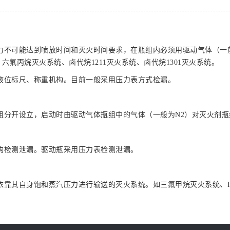
力不可能达到喷放时间和灭火时间要求，在瓶组内必须用驱动气体（一
六氟丙烷灭火系统、卤代烷1211灭火系统、卤代烷1301灭火系统。
液位标尺、称重机构。目前一般采用压力表方式检漏。
组分开设立，启动时由驱动气体瓶组中的气体（一般为N2）对灭火剂
构检测泄漏。驱动瓶采用压力表检测泄漏。
其自身饱和蒸汽压力进行输送的灭火系统。如三氟甲烷灭火系统、IG－54