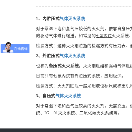
1
、内贮压式
气体灭火
系统
对于常温下泡和蒸气压较低的灭火剂，依靠自身压
的驱动气体进行输送。如常见的
七氟丙烷
灭火系统、
检漏方式：这种灭火剂贮瓶的检漏方式有压力表、
2
、外贮压式
气体灭火系
统
也称为
备压式灭火系统
，灭火剂瓶组和驱动气体瓶
目前只有七氟丙烷有外贮压式系统，应用极少。
检漏方式：灭火剂贮瓶一般采用液位标尺或称重机
3
、自压式
气体灭火系
统
对于常温下泡和蒸气压较高的灭火剂，无需充压，依靠
统、IG－01灭火系统、二氧化碳灭火系统等。