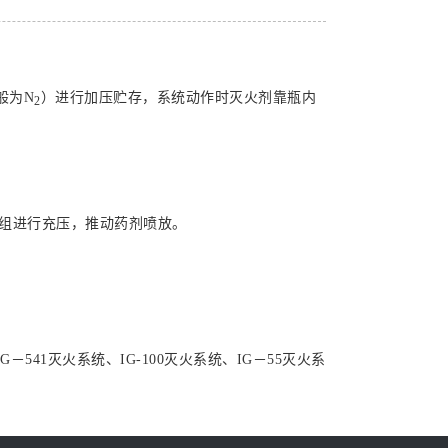
般为N
）进行加压贮存，系统动作时灭火剂靠瓶内
2
瓶组进行充压，推动药剂喷放。
1灭火系统、IG-100灭火系统、IG－55灭火系