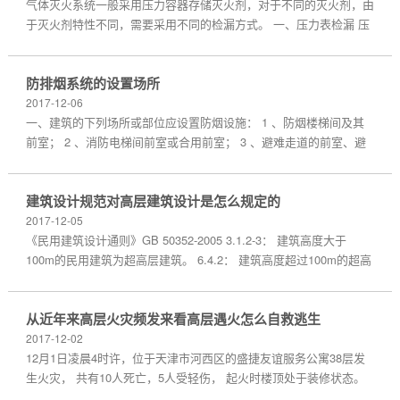
气体灭火系统一般采用压力容器存储灭火剂，对于不同的灭火剂，由
于灭火剂特性不同，需要采用不同的检漏方式。 一、压力表检漏 压
力表检漏方式 适用...
防排烟系统的设置场所
2017-12-06
一、建筑的下列场所或部位应设置防烟设施： 1 、防烟楼梯间及其
前室； 2 、消防电梯间前室或合用前室； 3 、避难走道的前室、避
难层（间）。 建筑高度...
建筑设计规范对高层建筑设计是怎么规定的
2017-12-05
《民用建筑设计通则》GB 50352-2005 3.1.2-3： 建筑高度大于
100m的民用建筑为超高层建筑。 6.4.2： 建筑高度超过100m的超高
层民用建筑，应设置避难层（间）。...
从近年来高层火灾频发来看高层遇火怎么自救逃生
2017-12-02
12月1日凌晨4时许，位于天津市河西区的盛捷友谊服务公寓38层发
生火灾， 共有10人死亡，5人受轻伤， 起火时楼顶处于装修状态。
今年6月，英国伦敦西部肯...