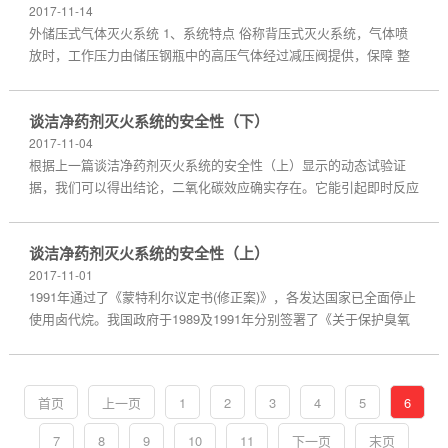
2017-11-14
外储压式气体灭火系统 1、系统特点 俗称背压式灭火系统，气体喷
放时，工作压力由储压钢瓶中的高压气体经过减压阀提供，保障 整
个喷放过程中，释放压...
谈洁净药剂灭火系统的安全性（下）
2017-11-04
根据上一篇谈洁净药剂灭火系统的安全性（上）显示的动态试验证
据，我们可以得出结论，二氧化碳效应确实存在。它能引起即时反应
并能在更长时间段内...
谈洁净药剂灭火系统的安全性（上）
2017-11-01
1991年通过了《蒙特利尔议定书(修正案)》，各发达国家已全面停止
使用卤代烷。我国政府于1989及1991年分别签署了《关于保护臭氧
层的维也纳公约》、《关...
首页
上一页
1
2
3
4
5
6
7
8
9
10
11
下一页
末页