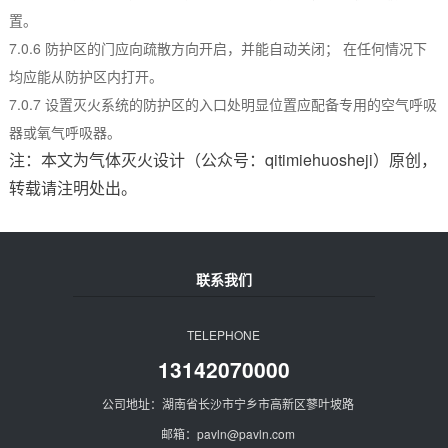
置。
7.0.6 防护区的门应向疏散方向开启，并能自动关闭； 在任何情况下
均应能从防护区内打开。
7.0.7 设置灭火系统的防护区的入口处明显位置应配备专用的空气呼吸
器或氧气呼吸器。
注：本文为气体灭火设计（公众号：qitimiehuosheji）原创，
转载请注明处出。
联系我们
TELEPHONE
13142070000
公司地址：湖南省长沙市宁乡市高新区蓼叶坡路
邮箱：pavln@pavln.com